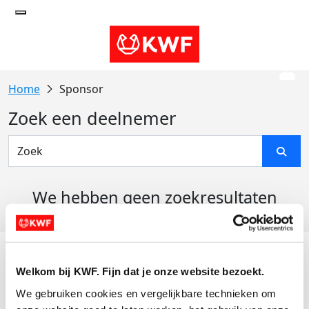
Sponsor
Zoek een deelnemer
We hebben geen zoekresultaten
gevonden
Acties
Welkom bij KWF. Fijn dat je onze website bezoekt.
Actiematerialen
We gebruiken cookies en vergelijkbare technieken om 
Evenementen