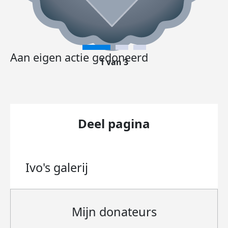
Aan eigen actie gedoneerd
1 van 3
Deel pagina
Ivo's
galerij
Mijn donateurs