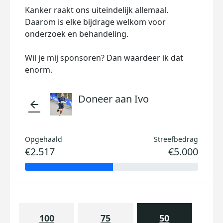
Kanker raakt ons uiteindelijk allemaal.
Daarom is elke bijdrage welkom voor
onderzoek en behandeling.
Wil je mij sponsoren? Dan waardeer ik dat
enorm.
Doneer aan Ivo
arrow_back
Opgehaald
Streefbedrag
€2.517
€5.000
100
75
50