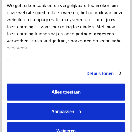
We gebruiken cookies en vergelijkbare technieken om 
onze website goed te laten werken, het gebruik van onze 
Ivo's badges
website en campagnes te analyseren en — met jouw 
toestemming — voor marketingdoeleinden. Met jouw 
toestemming kunnen wij en onze partners gegevens 
verwerken, zoals surfgedrag, voorkeuren en technische 
gegevens.
Deze gegevens helpen ons om campagnes te meten, 
prestaties te verbeteren en relevante KWF-content te 
Details tonen
tonen. Je kunt je toestemming op elk moment wijzigen of 
intrekken via Cookie instellingen onderaan de pagina. De 
lijst met cookies is te vinden in het tabblad “details”.
Alles toestaan
Aanpassen
Weigeren