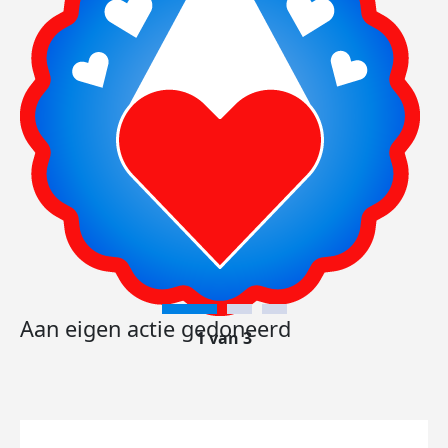
Aan eigen actie gedoneerd
1 van 3