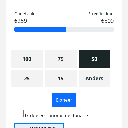
Opgehaald
Streefbedrag
€259
€500
100
75
50
25
15
Anders
Doneer
Ik doe een anonieme donatie