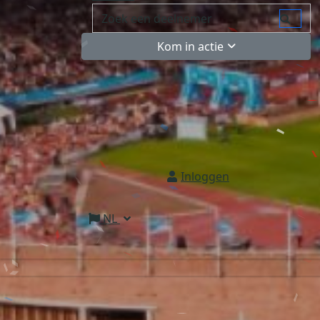
Kom in actie
Inloggen
NL