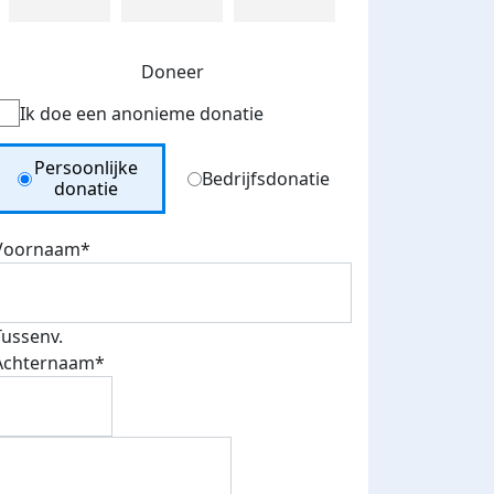
Doneer
Ik doe een anonieme donatie
Donation Type
Persoonlijke
Bedrijfsdonatie
donatie
Voornaam*
Tussenv.
Achternaam*