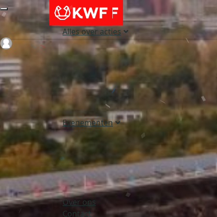
Alles over acties
Login
Evenementen
Over ons
Contact