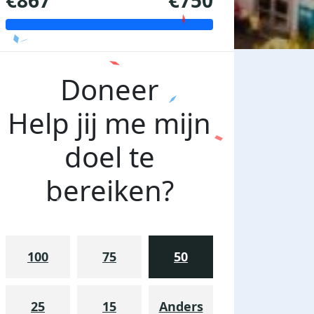
€867
€750
Doneer
Help jij me mijn
doel te
bereiken?
100
75
50
25
15
Anders