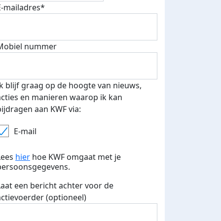
E-mailadres*
Mobiel nummer
Ik blijf graag op de hoogte van nieuws,
acties en manieren waarop ik kan
bijdragen aan KWF via:
E-mail
Lees
hier
hoe KWF omgaat met je
persoonsgegevens.
Laat een bericht achter voor de
actievoerder (optioneel)
 euro opgehaald: t-shirt
E-mails verstuurd