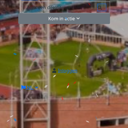
Kom in actie
Inloggen
NL