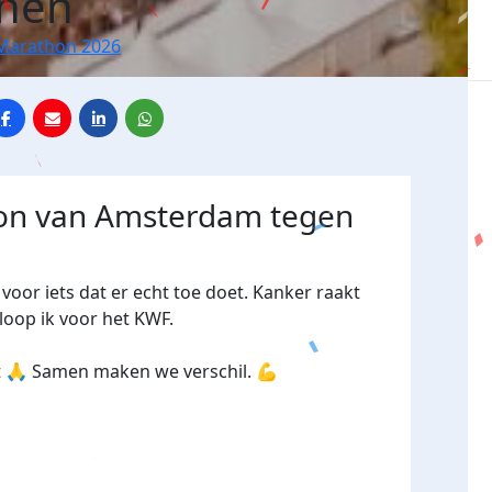
jnen
Marathon 2026
hon van Amsterdam tegen
oor iets dat er echt toe doet.
Kanker raakt
 loop ik voor het KWF.
pt 🙏 Samen maken we verschil. 💪