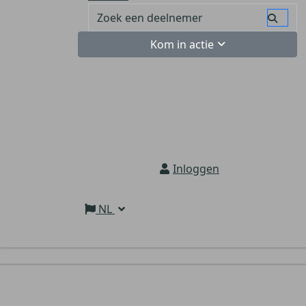
Kom in actie
Inloggen
NL