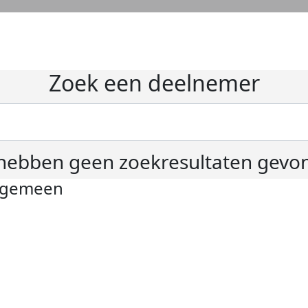
Zoek een deelnemer
hebben geen zoekresultaten gevo
lgemeen
ivacyverklaring
okie instellingen
gemene voorwaarden
er KWF Kankerbestrijding