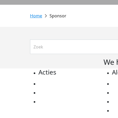
Sponsor
We 
Acties
A
Actiematerialen
Pr
Evenementen
Co
Kom in actie
Al
Ov