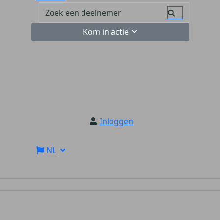
Kom in actie
Inloggen
NL