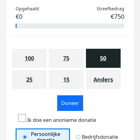
Opgehaald
Streefbedrag
€0
€750
100
75
50
25
15
Anders
Doneer
Ik doe een anonieme donatie
Persoonlijke
Bedrijfsdonatie
donatie