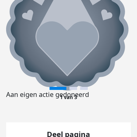
Aan eigen actie gedoneerd
1 van 3
Deel pagina