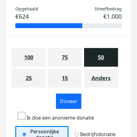
Opgehaald
Streefbedrag
€624
€1.000
100
75
50
25
15
Anders
Doneer
Ik doe een anonieme donatie
Persoonlijke
Bedrijfsdonatie