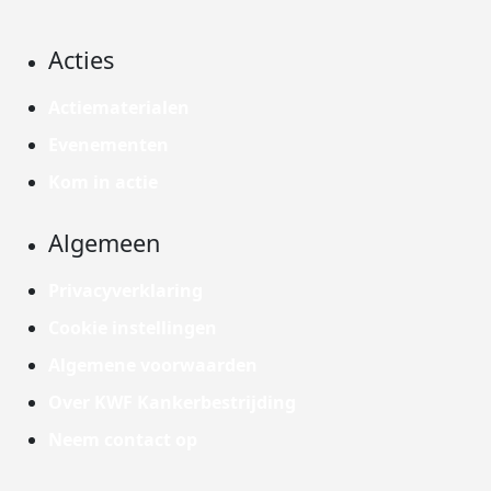
Acties
Actiematerialen
Evenementen
Kom in actie
Algemeen
Privacyverklaring
Cookie instellingen
Algemene voorwaarden
Over KWF Kankerbestrijding
Neem contact op