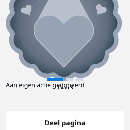
Aan eigen actie gedoneerd
1 van 3
Deel pagina