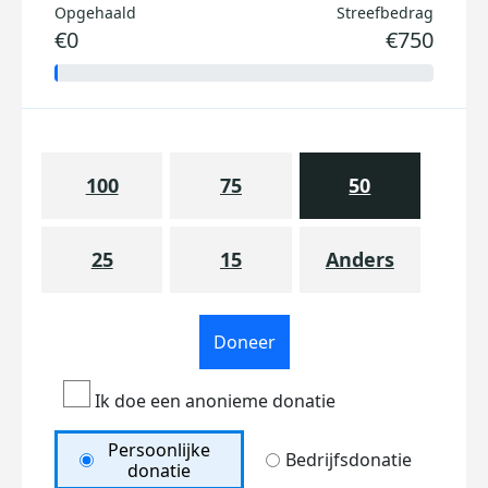
Opgehaald
Streefbedrag
€0
€750
100
75
50
25
15
Anders
Doneer
Ik doe een anonieme donatie
Persoonlijke
Bedrijfsdonatie
donatie