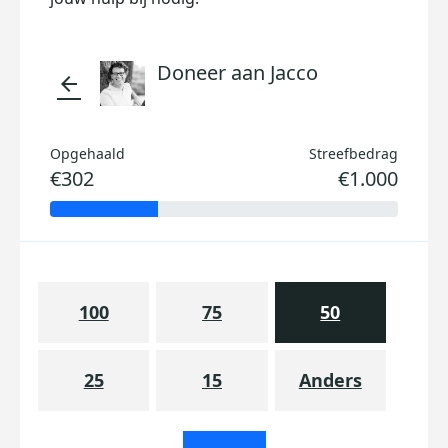
Doneer aan Jacco
arrow_back
Opgehaald
Streefbedrag
€302
€1.000
100
75
50
25
15
Anders