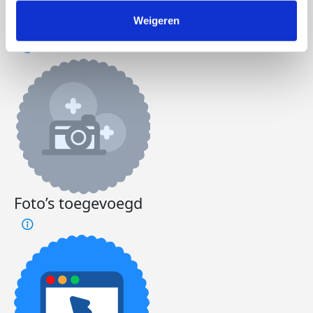
Jacco's badges
Weigeren
Foto’s toegevoegd