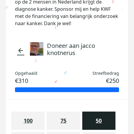
op de 2 mensen in Nederland krijgt de
diagnose kanker. Sponsor mij en help KWF
met de financiering van belangrijk onderzoek
naar kanker. Dank je wel!
Doneer aan jacco
arrow_back
knotnerus
Opgehaald
Streefbedrag
€310
€250
100
75
50