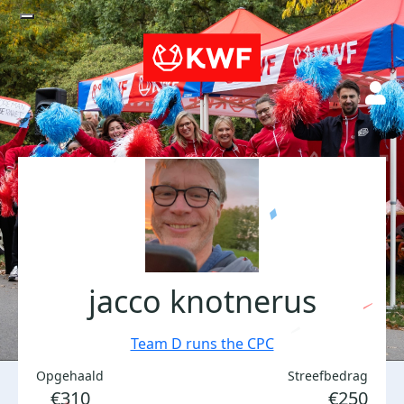
jacco knotnerus
Team D runs the CPC
Opgehaald
Streefbedrag
€310
€250