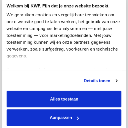
Welkom bij KWF. Fijn dat je onze website bezoekt.
We gebruiken cookies en vergelijkbare technieken om 
onze website goed te laten werken, het gebruik van onze 
website en campagnes te analyseren en — met jouw 
toestemming — voor marketingdoeleinden. Met jouw 
Ik wil bijdragen aan de transactiekosten
toestemming kunnen wij en onze partners gegevens 
en betaal €0.75 extra.
verwerken, zoals surfgedrag, voorkeuren en technische 
Doneer nu
gegevens.
Deze gegevens helpen ons om campagnes te meten, 
prestaties te verbeteren en relevante KWF-content te 
Details tonen
tonen. Je kunt je toestemming op elk moment wijzigen of 
intrekken via Cookie instellingen onderaan de pagina. De 
Opgehaald
Streefbedrag
lijst met cookies is te vinden in het tabblad “details”.
€310
€250
Alles toestaan
Doneer
Word lid van ons team
Aanpassen