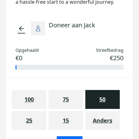
a hassle-free start to a wonderful journey.
Doneer aan Jack
arrow_back
Opgehaald
Streefbedrag
€0
€250
100
75
50
25
15
Anders