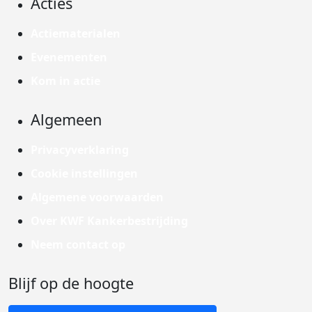
Acties
Actiematerialen
Evenementen
Kom in actie
Algemeen
Privacyverklaring
Cookie instellingen
Algemene voorwaarden
Over KWF Kankerbestrijding
Neem contact op
Blijf op de hoogte