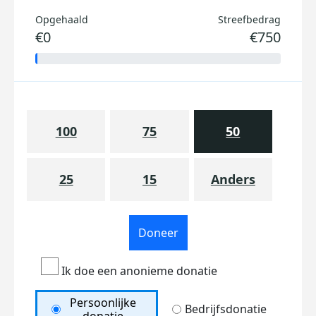
Opgehaald
Streefbedrag
€0
€750
100
75
50
25
15
Anders
Doneer
Ik doe een anonieme donatie
Persoonlijke
Bedrijfsdonatie
donatie