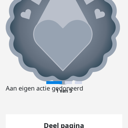
Aan eigen actie gedoneerd
1 van 3
Deel pagina