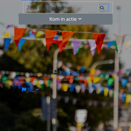
Kom in actie
Inloggen
NL