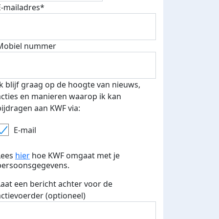
E-mailadres*
Mobiel nummer
 euro opgehaald: t-shirt
E-mails verstuurd
iend
Ik blijf graag op de hoogte van nieuws,
acties en manieren waarop ik kan
bijdragen aan KWF via:
E-mail
Lees
hier
hoe KWF omgaat met je
persoonsgegevens.
Laat een bericht achter voor de
actievoerder (optioneel)