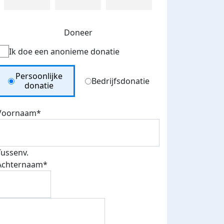
Doneer
Ik doe een anonieme donatie
Donation Type
Persoonlijke
Bedrijfsdonatie
donatie
Voornaam*
Tussenv.
Achternaam*