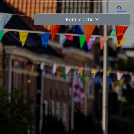
Kom in actie
Inloggen
NL