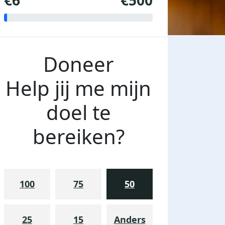
€6
€500
Doneer
Help jij me mijn
doel te
bereiken?
100
75
50
25
15
Anders