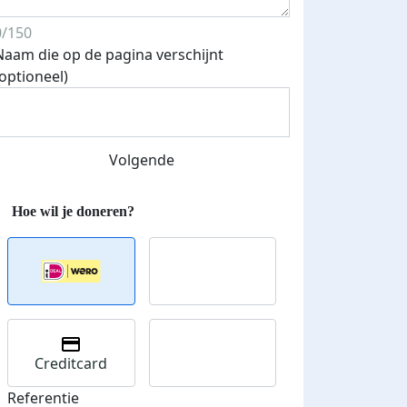
0/150
Naam die op de pagina verschijnt
(optioneel)
Streefbedrag verhoogd
Volgende
Creditcard
Referentie