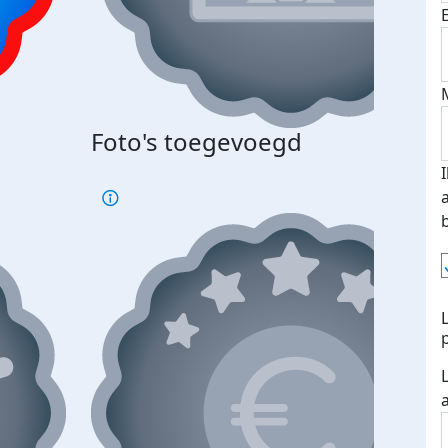
Foto's toegevoegd
€500
verd