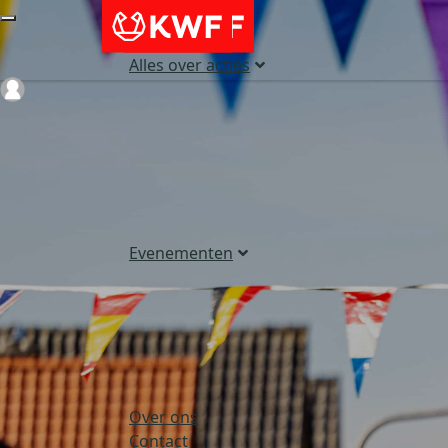
Alles over acties
Login
Evenementen
Over ons
Contact