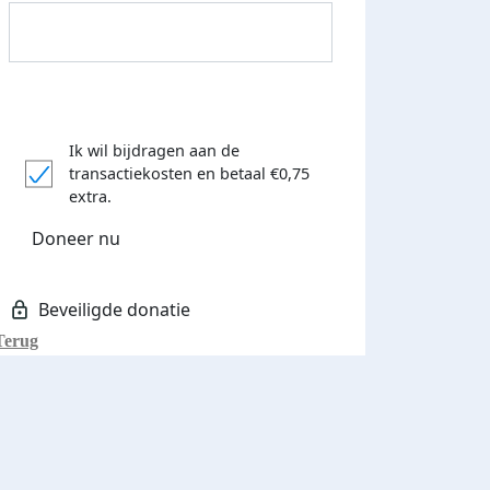
Ik wil bijdragen aan de
transactiekosten
en betaal €0,75
extra.
Donateurs bedankt
Doneer nu
Terug