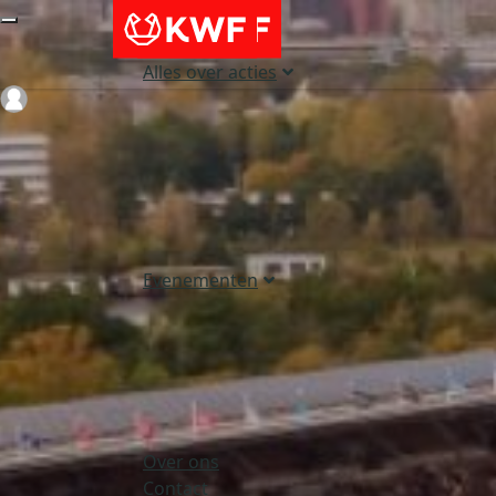
Alles over acties
Login
Evenementen
Over ons
Contact