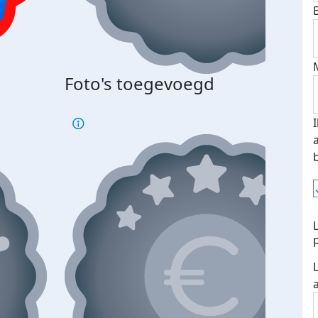
Foto's toegevoegd
€500
verd