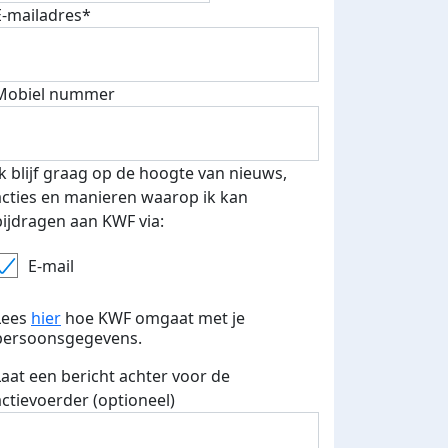
E-mailadres*
Mobiel nummer
 euro opgehaald: t-shirt
E-mails verstuurd
iend
Ik blijf graag op de hoogte van nieuws,
acties en manieren waarop ik kan
bijdragen aan KWF via:
E-mail
Lees
hier
hoe KWF omgaat met je
persoonsgegevens.
Laat een bericht achter voor de
actievoerder (optioneel)