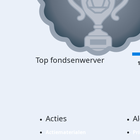
Top fondsenwerver
1
Acties
A
Actiematerialen
Pr