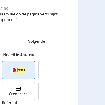
0/150
Naam die op de pagina verschijnt
(optioneel)
Streefbedrag verhoogd
Volgende
Creditcard
Referentie