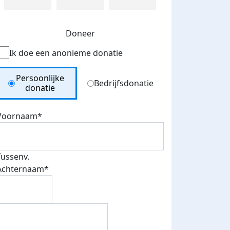
Doneer
Ik doe een anonieme donatie
Donation Type
Persoonlijke
Bedrijfsdonatie
donatie
Voornaam*
Tussenv.
Achternaam*