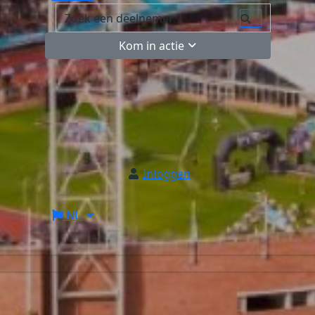
Kom in actie
Inloggen
NL