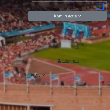
Kom in actie
Inloggen
NL