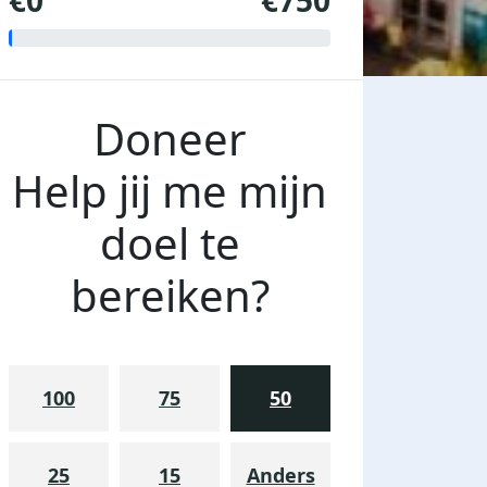
€0
€750
Doneer
Help jij me mijn
doel te
bereiken?
100
75
50
25
15
Anders