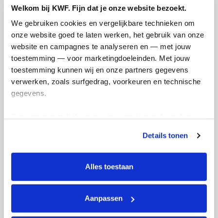
gevoelstemperatuur van -10. En dat met
Welkom bij KWF. Fijn dat je onze website bezoekt.
Dat 
blote benen! 🥶
We gebruiken cookies en vergelijkbare technieken om 
Rustig tempo, lange duur.
Ik b
onze website goed te laten werken, het gebruik van onze 
dona
website en campagnes te analyseren en — met jouw 
Een training die niet om snelheid ging,
steu
maar om tijd op de benen, focus en
toestemming — voor marketingdoeleinden. Met jouw 
betek
consistentie, precies wat deze
toestemming kunnen wij en onze partners gegevens 
voorbereiding vraagt.
rich
verwerken, zoals surfgedrag, voorkeuren en technische 
gegevens.
Hardl
spor
Deze gegevens helpen ons om campagnes te meten, 
Deel op
bewu
1 van 5
prestaties te verbeteren en relevante KWF-content te 
make
Details tonen
tonen. Je kunt je toestemming op elk moment wijzigen of 
Deze 
intrekken via Cookie instellingen onderaan de pagina. De 
Mijn activiteiten volgen
lijst met cookies is te vinden in het tabblad “details”.
Dank 
Alles toestaan
maakt
trai
Aanpassen