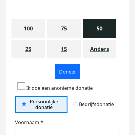
100
75
50
25
15
Anders
Doneer
Ik doe een anonieme donatie
Persoonlijke
Bedrijfsdonatie
donatie
Voornaam *