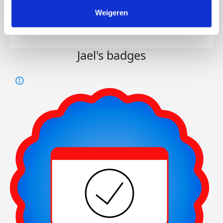
107
Weigeren
Dee
kms
Jael's badges