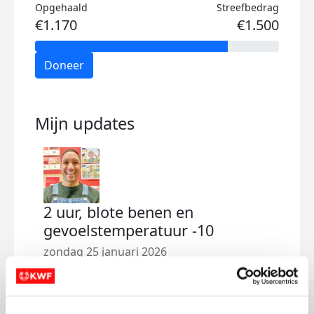
Opgehaald
Streefbedrag
€1.170
€1.500
Doneer
Mijn updates
2 uur, blote benen en
Mee
gevoelstemperatuur -10
in 
zondag 25 januari 2026
zate
Vandaag 2 uur buiten geweest: 12,44 km,
Meer
grotendeels over ijzel, bij -1°C en een
twee