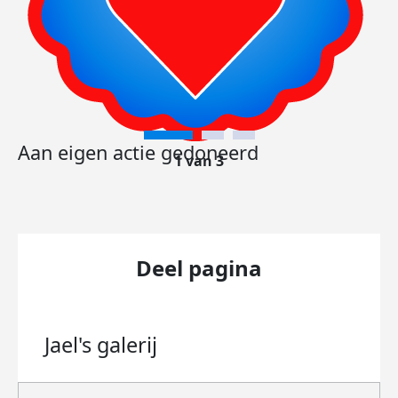
Aan eigen actie gedoneerd
1 van 3
Deel pagina
Jael's
galerij