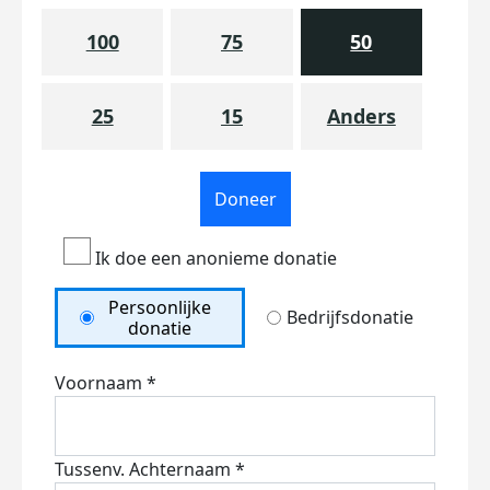
100
75
50
25
15
Anders
Doneer
Ik doe een anonieme donatie
Persoonlijke
Bedrijfsdonatie
donatie
Voornaam *
Tussenv.
Achternaam *