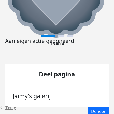
Aan eigen actie gedoneerd
1 van 3
Deel pagina
Jaimy's
galerij
Terug
Doneer