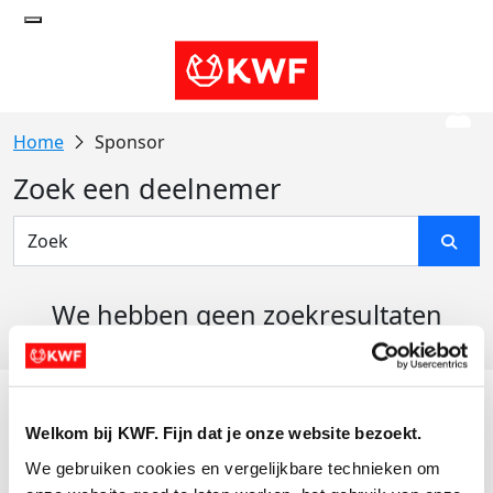
Sponsor
Zoek een deelnemer
We hebben geen zoekresultaten
gevonden
Acties
Welkom bij KWF. Fijn dat je onze website bezoekt.
Actiematerialen
We gebruiken cookies en vergelijkbare technieken om 
Evenementen