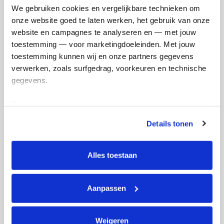
We gebruiken cookies en vergelijkbare technieken om 
onze website goed te laten werken, het gebruik van onze 
Ik wil bijdragen aan de transactiekosten
website en campagnes te analyseren en — met jouw 
en betaal €0.75 extra.
toestemming — voor marketingdoeleinden. Met jouw 
toestemming kunnen wij en onze partners gegevens 
Doneer nu
verwerken, zoals surfgedrag, voorkeuren en technische 
gegevens.
Deze gegevens helpen ons om campagnes te meten, 
prestaties te verbeteren en relevante KWF-content te 
Details tonen
Opgehaald
Streefbedrag
tonen. Je kunt je toestemming op elk moment wijzigen of 
€24
€5.000
intrekken via Cookie instellingen onderaan de pagina. De 
lijst met cookies is te vinden in het tabblad “details”.
Alles toestaan
Doneer
Word lid van ons team
Aanpassen
Jalon's badges
Weigeren