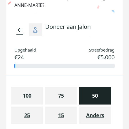
ANNE-MARIE?
Doneer aan Jalon
arrow_back
Opgehaald
Streefbedrag
€24
€5.000
100
75
50
25
15
Anders