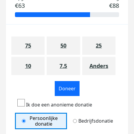
€63
€88
75
50
25
10
7.5
Anders
Doneer
Ik doe een anonieme donatie
Persoonlijke
Bedrijfsdonatie
donatie