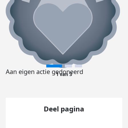
Aan eigen actie gedoneerd
1 van 3
Deel pagina