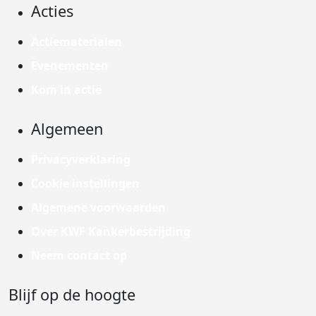
Acties
Actiematerialen
Evenementen
Kom in actie
Algemeen
Privacyverklaring
Cookie instellingen
Algemene voorwaarden
Over KWF Kankerbestrijding
Neem contact op
Blijf op de hoogte