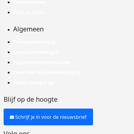
Evenementen
Kom in actie
Algemeen
Privacyverklaring
Cookie instellingen
Algemene voorwaarden
Over KWF Kankerbestrijding
Neem contact op
Blijf op de hoogte
Schrijf je in voor de nieuwsbrief
Volg ons