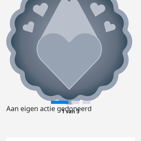
Aan eigen actie gedoneerd
1 van 3