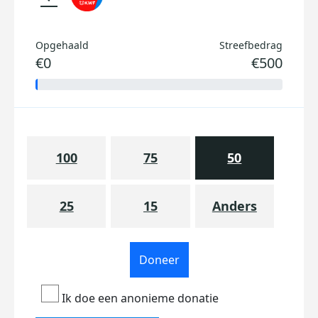
Opgehaald
Streefbedrag
€0
€500
100
75
50
25
15
Anders
Doneer
Ik doe een anonieme donatie