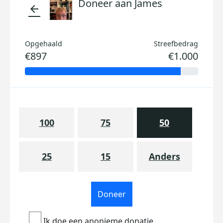
Doneer aan James
arrow_back
Opgehaald
Streefbedrag
€897
€1.000
100
75
50
25
15
Anders
Doneer
Ik doe een anonieme donatie