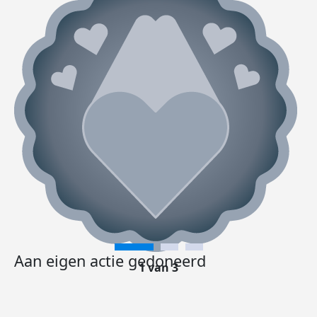
Aan eigen actie gedoneerd
1 van 3