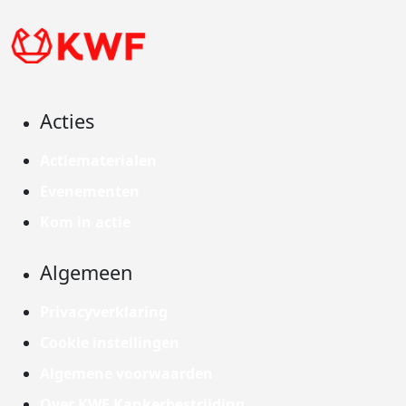
Acties
Actiematerialen
Evenementen
Kom in actie
Algemeen
Privacyverklaring
Cookie instellingen
Algemene voorwaarden
Over KWF Kankerbestrijding