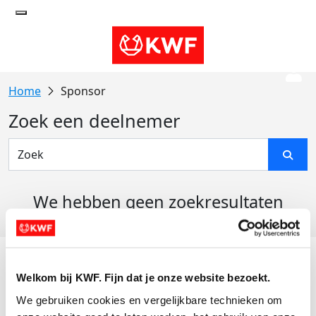
Sponsor
Zoek een deelnemer
We hebben geen zoekresultaten
gevonden
Acties
Welkom bij KWF. Fijn dat je onze website bezoekt.
Actiematerialen
We gebruiken cookies en vergelijkbare technieken om 
Evenementen