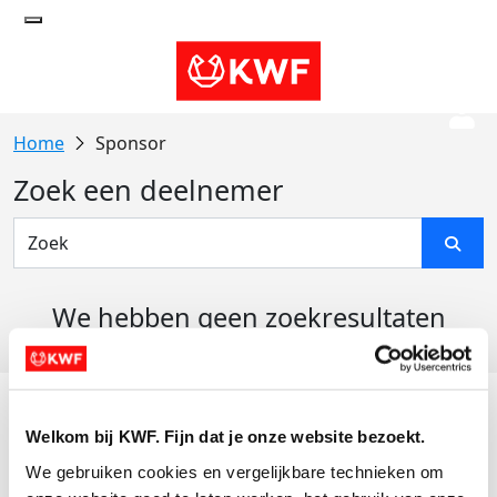
Sponsor
Zoek een deelnemer
We hebben geen zoekresultaten
gevonden
Acties
Welkom bij KWF. Fijn dat je onze website bezoekt.
Actiematerialen
We gebruiken cookies en vergelijkbare technieken om 
Evenementen