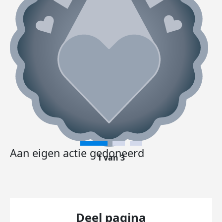
Aan eigen actie gedoneerd
1 van 3
Deel pagina