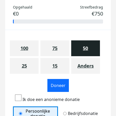
Opgehaald
Streefbedrag
€0
€750
100
75
50
25
15
Anders
Doneer
Ik doe een anonieme donatie
Persoonlijke
Bedrijfsdonatie
donatie