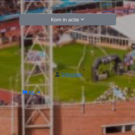
Kom in actie
Inloggen
NL