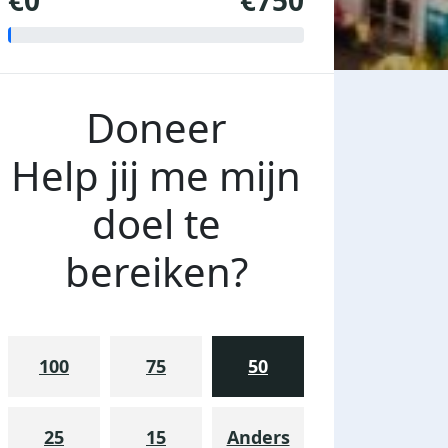
€0
€750
Doneer
Help jij me mijn
doel te
bereiken?
100
75
50
25
15
Anders