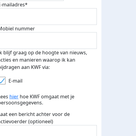
E-mailadres*
Mobiel nummer
 euro opgehaald: t-shirt
E-mails verstuurd
iend
Ik blijf graag op de hoogte van nieuws,
acties en manieren waarop ik kan
bijdragen aan KWF via:
E-mail
Lees
hier
hoe KWF omgaat met je
persoonsgegevens.
Laat een bericht achter voor de
actievoerder (optioneel)