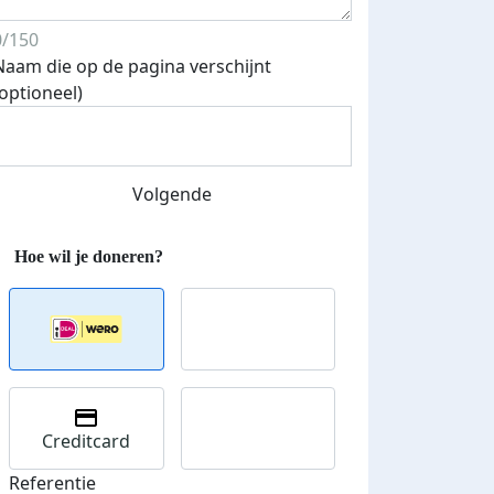
0/150
Naam die op de pagina verschijnt
(optioneel)
Streefbedrag verhoogd
Volgende
Creditcard
Referentie