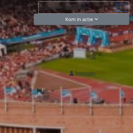
Kom in actie
Inloggen
NL