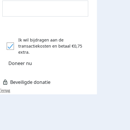
Ik wil bijdragen aan de
transactiekosten
en betaal €0,75
extra.
Donateurs bedankt
Doneer nu
Terug