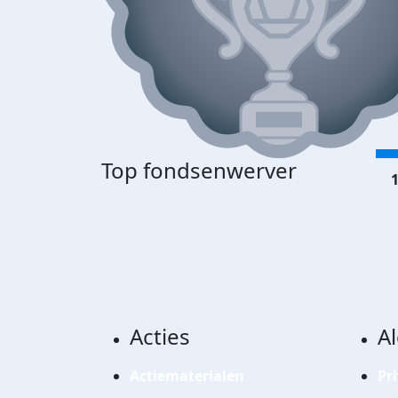
Top fondsenwerver
1
Acties
A
Actiematerialen
Pr