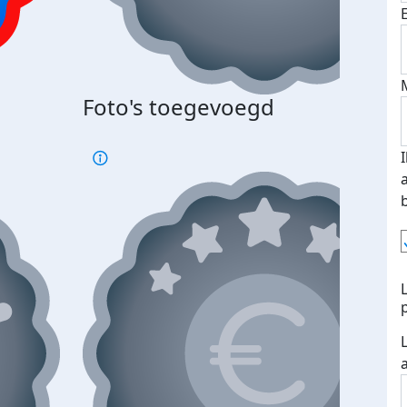
Foto's toegevoegd
€500
verd