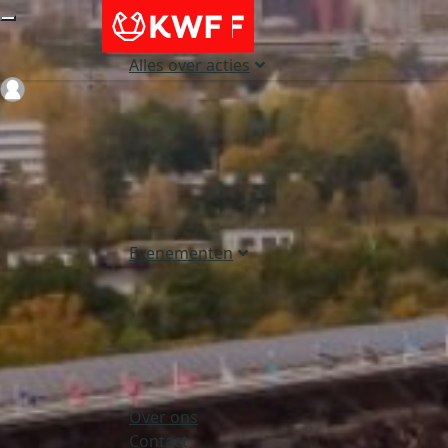
Alles over acties
Login
Evenementen
Over ons
Contact