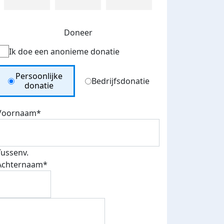
Doneer
Ik doe een anonieme donatie
Donation Type
Persoonlijke
Bedrijfsdonatie
donatie
Voornaam*
Tussenv.
Achternaam*