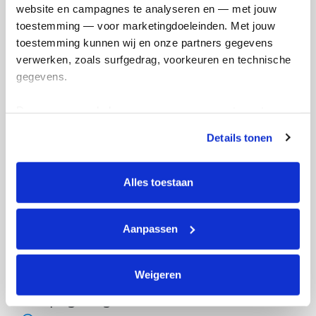
website en campagnes te analyseren en — met jouw 
toestemming — voor marketingdoeleinden. Met jouw 
toestemming kunnen wij en onze partners gegevens 
verwerken, zoals surfgedrag, voorkeuren en technische 
gegevens.
Deze gegevens helpen ons om campagnes te meten, 
prestaties te verbeteren en relevante KWF-content te 
Details tonen
tonen. Je kunt je toestemming op elk moment wijzigen of 
intrekken via Cookie instellingen onderaan de pagina. De 
lijst met cookies is te vinden in het tabblad “details”.
Alles toestaan
Aanpassen
Weigeren
Actiepagina gemaakt