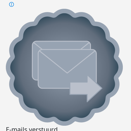
E-mails verstuurd