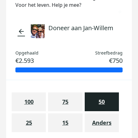
Voor het leven. Help je mee?
Doneer aan Jan-Willem
arrow_back
Opgehaald
Streefbedrag
€2.593
€750
100
75
50
25
15
Anders