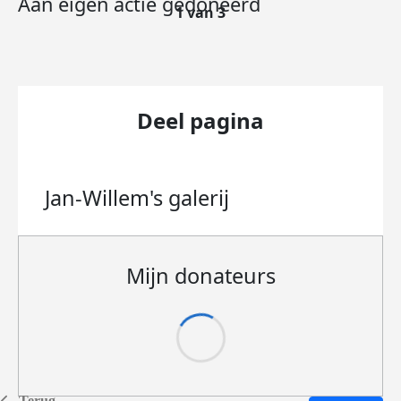
Aan eigen actie gedoneerd
1 van 3
Deel pagina
Jan-Willem's
galerij
Mijn donateurs
Terug