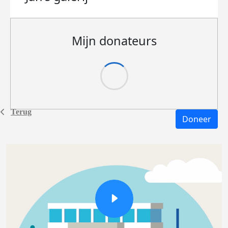
Mijn donateurs
Terug
Doneer