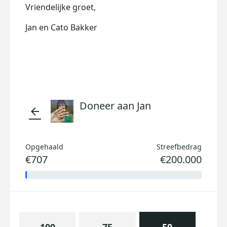
Vriendelijke groet,
Jan en Cato Bakker
Doneer aan Jan
arrow_back
Opgehaald
Streefbedrag
€707
€200.000