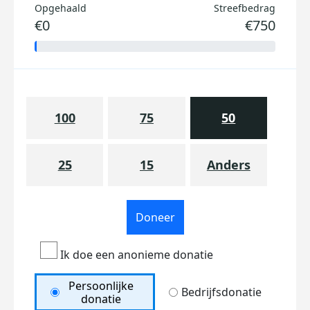
Opgehaald
Streefbedrag
€0
€750
100
75
50
25
15
Anders
Doneer
Ik doe een anonieme donatie
Persoonlijke
Bedrijfsdonatie
donatie