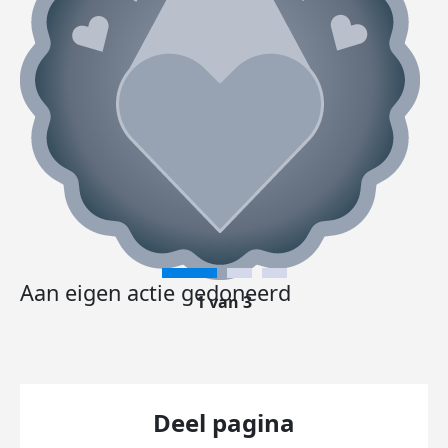
Aan eigen actie gedoneerd
1 van 3
Deel pagina