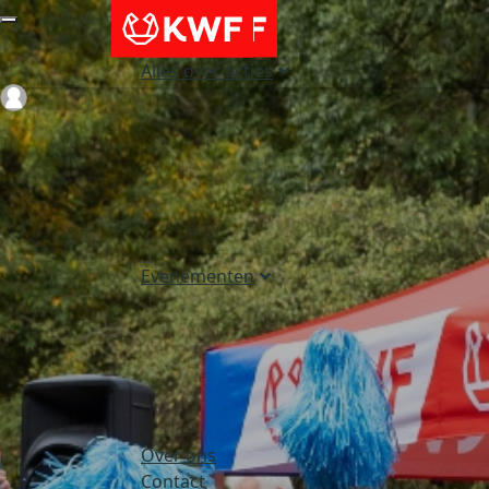
Alles over acties
Login
Evenementen
Over ons
Contact