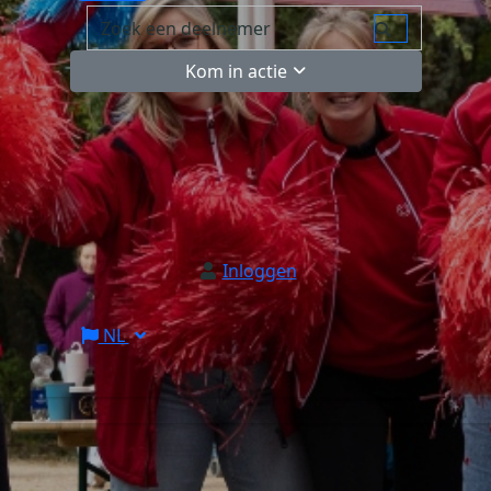
Kom in actie
Inloggen
NL