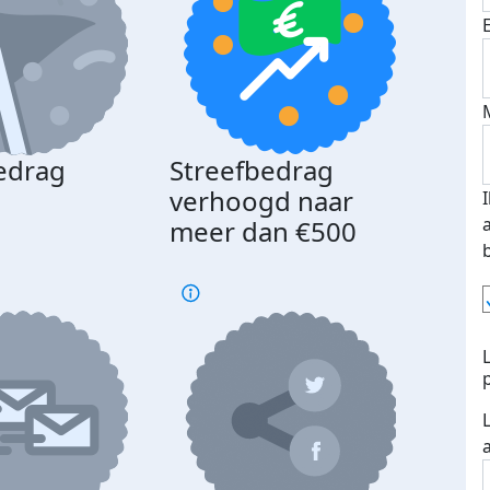
edrag
Streefbedrag
d
verhoogd naar
meer dan €500