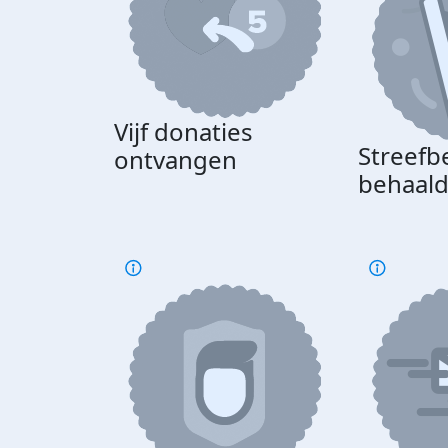
Vijf donaties
Streefb
ontvangen
behaal