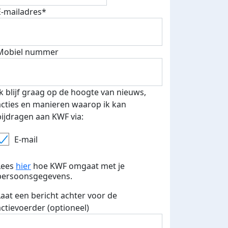
E-mailadres*
Mobiel nummer
Ik blijf graag op de hoogte van nieuws,
acties en manieren waarop ik kan
bijdragen aan KWF via:
E-mail
Lees
hier
hoe KWF omgaat met je
persoonsgegevens.
Laat een bericht achter voor de
actievoerder (optioneel)