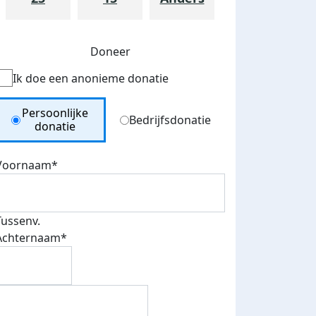
Doneer
Ik doe een anonieme donatie
Donation Type
Persoonlijke
Bedrijfsdonatie
donatie
Voornaam*
teurs
Tussenv.
nkt
Achternaam*