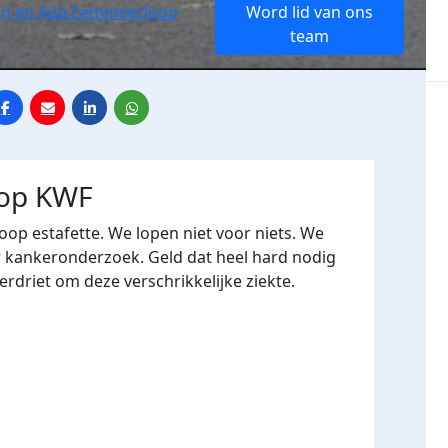
an en Ada Eemmeerloop
Word lid van ons
team
oop KWF
op estafette. We lopen niet voor niets. We
r kankeronderzoek. Geld dat heel hard nodig
verdriet om deze verschrikkelijke ziekte.