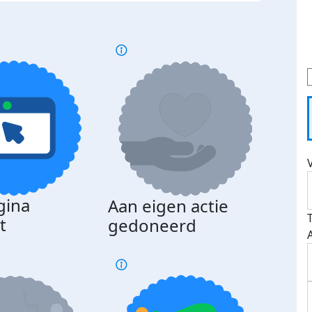
gina
Aan eigen actie
Dona
t
gedoneerd
beda