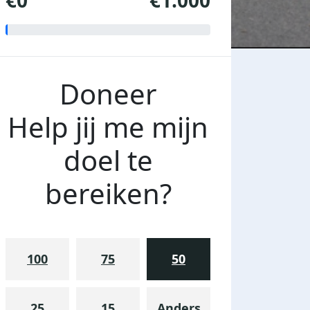
€0
€1.000
Doneer
Help jij me mijn
doel te
bereiken?
100
75
50
25
15
Anders