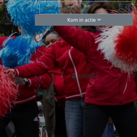
Kom in actie
Inloggen
NL