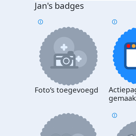
Jan's badges
Actiepa
Foto’s toegevoegd
gemaak