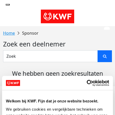
Sponsor
Zoek een deelnemer
We hebben geen zoekresultaten
gevonden
Acties
Welkom bij KWF. Fijn dat je onze website bezoekt.
Actiematerialen
We gebruiken cookies en vergelijkbare technieken om 
Evenementen