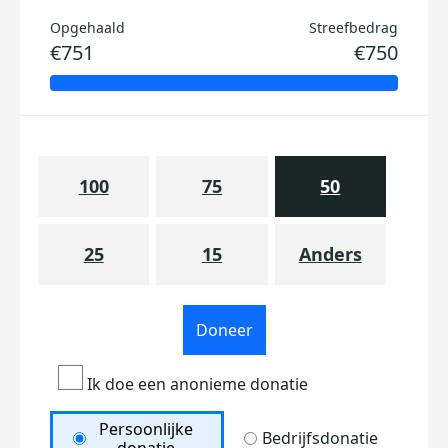
Opgehaald
Streefbedrag
€751
€750
100
75
50
25
15
Anders
Doneer
Ik doe een anonieme donatie
Persoonlijke
Bedrijfsdonatie
donatie