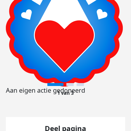
Aan eigen actie gedoneerd
1 van 3
Deel pagina