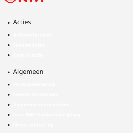
Acties
Actiematerialen
Evenementen
Kom in actie
Algemeen
Privacyverklaring
Cookie instellingen
Algemene voorwaarden
Over KWF Kankerbestrijding
Neem contact op