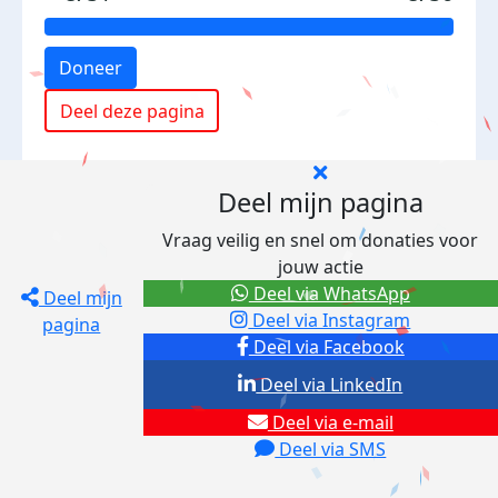
Doneer
Deel deze pagina
Deel mijn pagina
Vraag veilig en snel om donaties voor
jouw actie
Deel via WhatsApp
Deel mijn
Deel via Instagram
pagina
Deel via Facebook
Deel via LinkedIn
Deel via e-mail
Deel via SMS