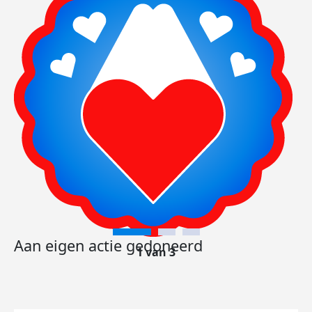
Aan eigen actie gedoneerd
1 van 3