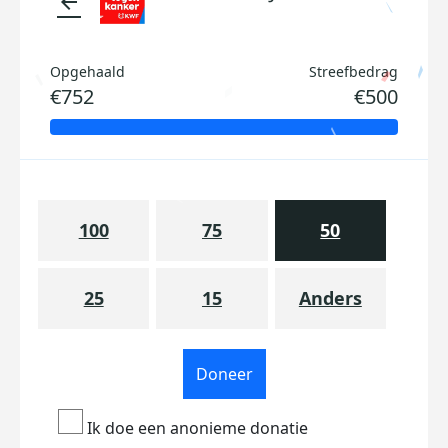
arrow_back
Opgehaald
Streefbedrag
€752
€500
100
75
50
25
15
Anders
Doneer
Ik doe een anonieme donatie