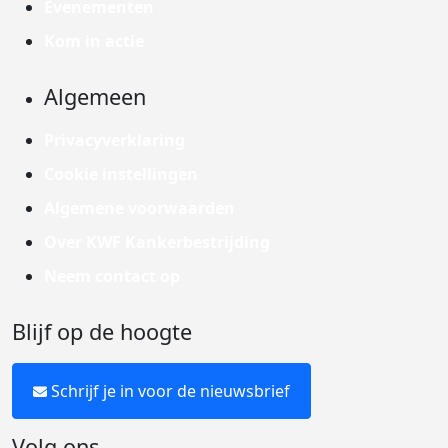
Evenementen
Kom in actie
Algemeen
Privacyverklaring
Cookie instellingen
Algemene voorwaarden
Over KWF Kankerbestrijding
Neem contact op
Blijf op de hoogte
Schrijf je in voor de nieuwsbrief
Volg ons