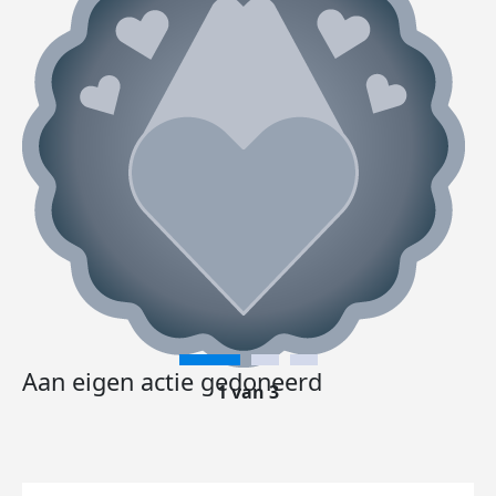
Aan eigen actie gedoneerd
1 van 3