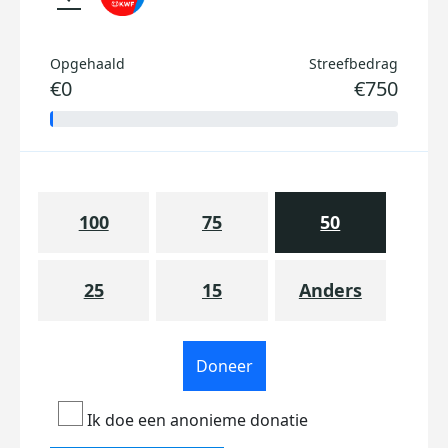
Opgehaald
Streefbedrag
€0
€750
100
75
50
25
15
Anders
Doneer
Ik doe een anonieme donatie