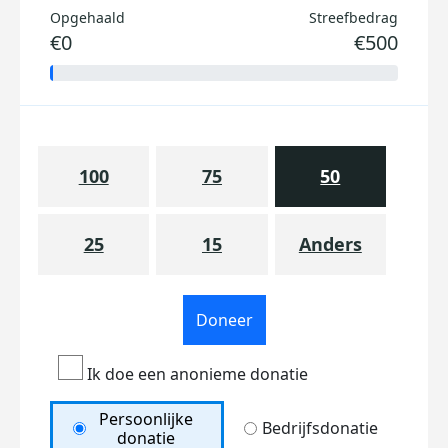
Opgehaald
Streefbedrag
€0
€500
100
75
50
25
15
Anders
Doneer
Ik doe een anonieme donatie
Persoonlijke
Bedrijfsdonatie
donatie