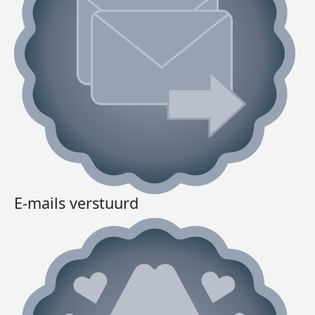
E-mails verstuurd