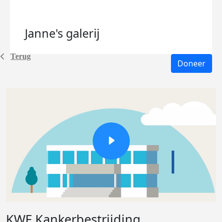
Janne's
galerij
Terug
Doneer
KWF Kankerbestrijding