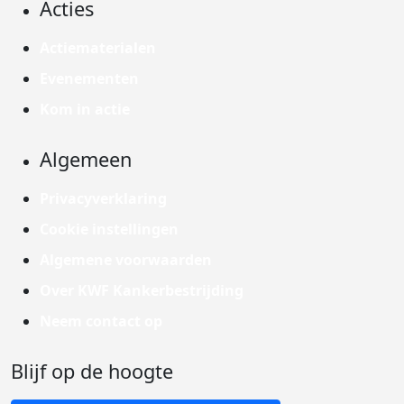
Acties
Actiematerialen
Evenementen
Kom in actie
Algemeen
Privacyverklaring
Cookie instellingen
Algemene voorwaarden
Over KWF Kankerbestrijding
Neem contact op
Blijf op de hoogte