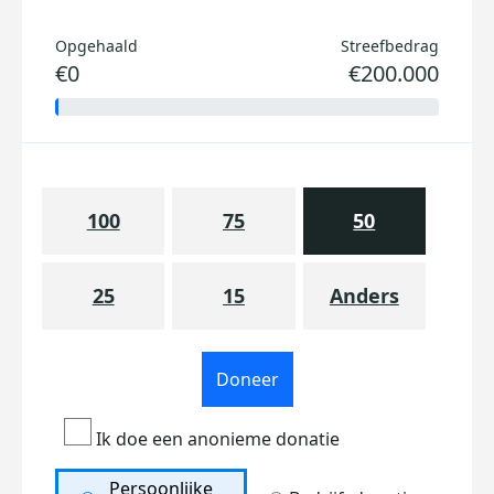
Opgehaald
Streefbedrag
€0
€200.000
100
75
50
25
15
Anders
Doneer
Ik doe een anonieme donatie
Persoonlijke