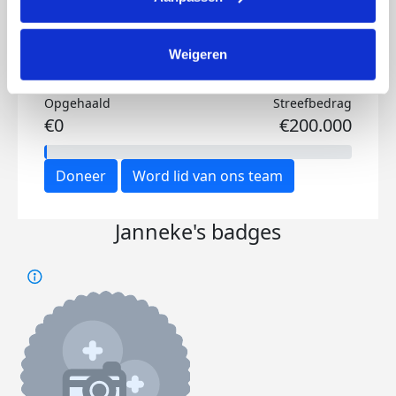
Weigeren
Opgehaald
Streefbedrag
€0
€200.000
Doneer
Word lid van ons team
Janneke's badges