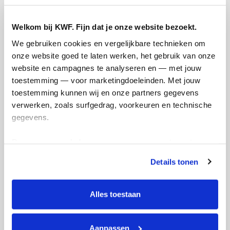
Welkom bij KWF. Fijn dat je onze website bezoekt.
We gebruiken cookies en vergelijkbare technieken om 
onze website goed te laten werken, het gebruik van onze 
website en campagnes te analyseren en — met jouw 
Creditcard
toestemming — voor marketingdoeleinden. Met jouw 
toestemming kunnen wij en onze partners gegevens 
Referentie
verwerken, zoals surfgedrag, voorkeuren en technische 
gegevens.
Deze gegevens helpen ons om campagnes te meten, 
prestaties te verbeteren en relevante KWF-content te 
Details tonen
tonen. Je kunt je toestemming op elk moment wijzigen of 
intrekken via Cookie instellingen onderaan de pagina. De 
lijst met cookies is te vinden in het tabblad “details”.
Ik wil bijdragen aan de transactiekosten
Alles toestaan
en betaal €0.75 extra.
Doneer nu
Aanpassen