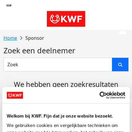
Sponsor
Zoek een deelnemer
We hebben geen zoekresultaten
gevonden
Acties
Welkom bij KWF. Fijn dat je onze website bezoekt.
Actiematerialen
We gebruiken cookies en vergelijkbare technieken om 
Evenementen