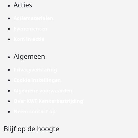
Acties
Actiematerialen
Evenementen
Kom in actie
Algemeen
Privacyverklaring
Cookie instellingen
Algemene voorwaarden
Over KWF Kankerbestrijding
Neem contact op
Blijf op de hoogte