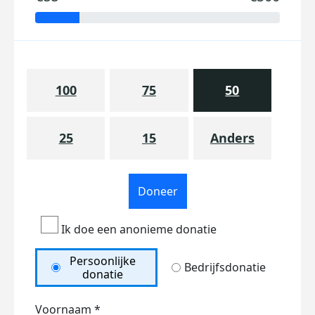
100
75
50
25
15
Anders
Doneer
Ik doe een anonieme donatie
Persoonlijke
Bedrijfsdonatie
donatie
Voornaam *