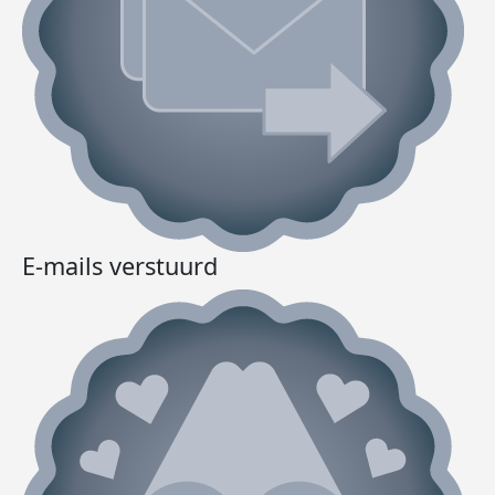
E-mails verstuurd