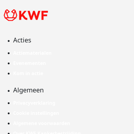
Acties
Actiematerialen
Evenementen
Kom in actie
Algemeen
Privacyverklaring
Cookie instellingen
Algemene voorwaarden
Over KWF Kankerbestrijding