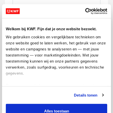
Volgende
Volgende
Welkom bij KWF. Fijn dat je onze website bezoekt.
We gebruiken cookies en vergelijkbare technieken om 
onze website goed te laten werken, het gebruik van onze 
website en campagnes te analyseren en — met jouw 
toestemming — voor marketingdoeleinden. Met jouw 
toestemming kunnen wij en onze partners gegevens 
verwerken, zoals surfgedrag, voorkeuren en technische 
Creditcard
gegevens.
Referentie
Deze gegevens helpen ons om campagnes te meten, 
prestaties te verbeteren en relevante KWF-content te 
Details tonen
tonen. Je kunt je toestemming op elk moment wijzigen of 
intrekken via Cookie instellingen onderaan de pagina. De 
lijst met cookies is te vinden in het tabblad “details”.
Alles toestaan