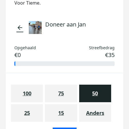
Voor Tieme.
Doneer aan Jan
arrow_back
Opgehaald
Streefbedrag
€0
€35
100
75
50
25
15
Anders