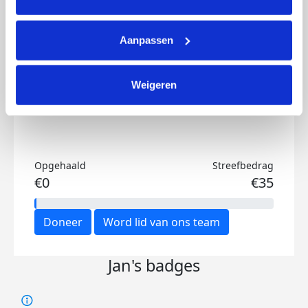
Ik wil bijdragen aan de transactiekosten
Aanpassen
en betaal €0.75 extra.
Doneer nu
Weigeren
Opgehaald
Streefbedrag
€0
€35
Doneer
Word lid van ons team
Jan's badges