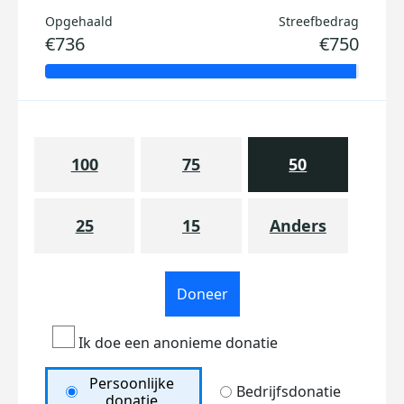
Opgehaald
Streefbedrag
€736
€750
100
75
50
25
15
Anders
Doneer
Ik doe een anonieme donatie
Persoonlijke
Bedrijfsdonatie
donatie