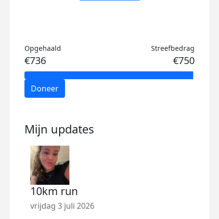
Opgehaald
Streefbedrag
€736
€750
Doneer
Mijn updates
10km run
Tem
vrijdag 3 juli 2026
vrijd