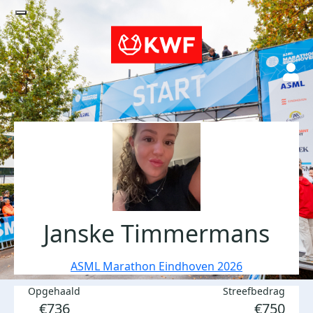
Janske Timmermans
ASML Marathon Eindhoven 2026
Opgehaald
Streefbedrag
€736
€750