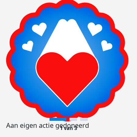
Aan eigen actie gedoneerd
1 van 3