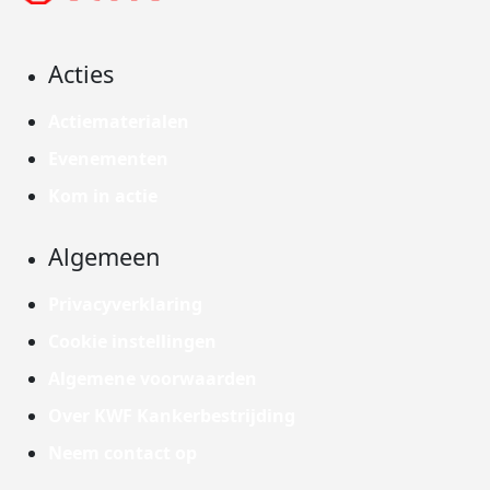
Acties
Actiematerialen
Evenementen
Kom in actie
Algemeen
Privacyverklaring
Cookie instellingen
Algemene voorwaarden
Over KWF Kankerbestrijding
Neem contact op