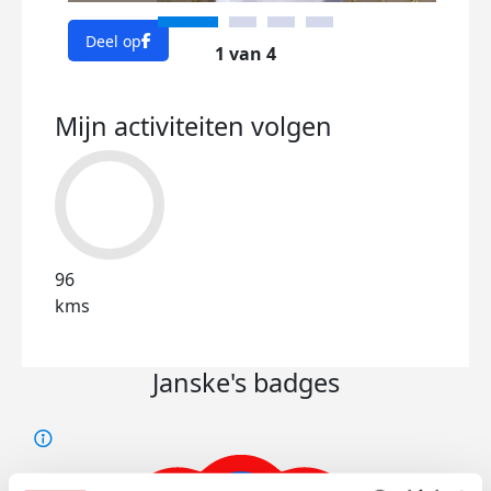
Deel op
Dee
1 van 4
Mijn activiteiten volgen
96
kms
Janske's badges