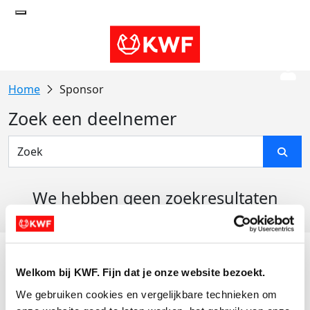
Sponsor
Zoek een deelnemer
We hebben geen zoekresultaten
gevonden
Acties
Welkom bij KWF. Fijn dat je onze website bezoekt.
Actiematerialen
We gebruiken cookies en vergelijkbare technieken om 
Evenementen