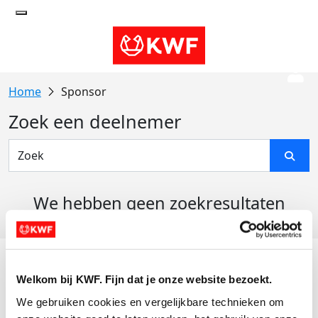
Sponsor
Zoek een deelnemer
We hebben geen zoekresultaten
gevonden
Acties
Welkom bij KWF. Fijn dat je onze website bezoekt.
Actiematerialen
We gebruiken cookies en vergelijkbare technieken om 
Evenementen