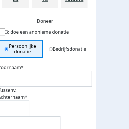
Doneer
Ik doe een anonieme donatie
Donation Type
Persoonlijke
Bedrijfsdonatie
donatie
Voornaam*
Tussenv.
Achternaam*