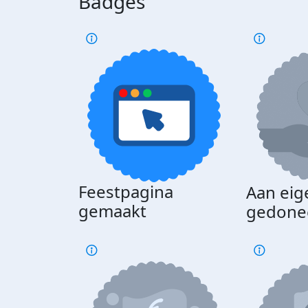
Badges
Feestpagina
Aan eig
gemaakt
gedone