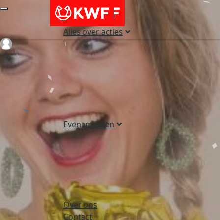
Alles over acties
Login
Evenementen
Over ons
Contact