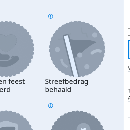
en feest
Streefbedrag
erd
behaald