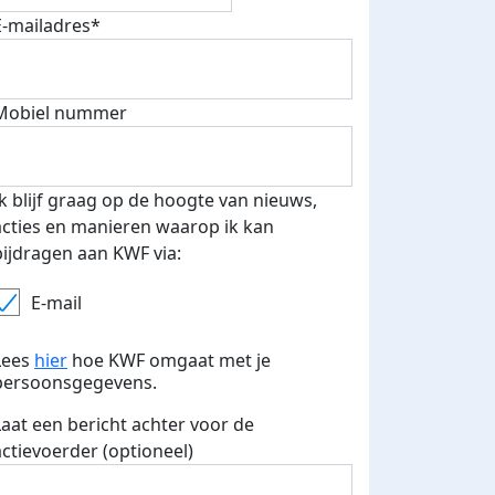
E-mailadres*
Mobiel nummer
Ik blijf graag op de hoogte van nieuws,
acties en manieren waarop ik kan
bijdragen aan KWF via:
E-mail
Lees
hier
hoe KWF omgaat met je
persoonsgegevens.
Laat een bericht achter voor de
actievoerder (optioneel)