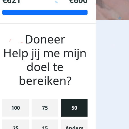
€621
€600
Doneer
Help jij me mijn
doel te
bereiken?
100
75
50
25
15
Anders