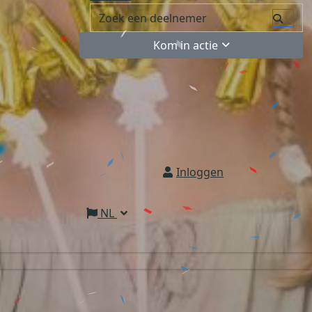
Kom in actie
Inloggen
NL