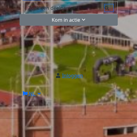
Kom in actie
Inloggen
NL