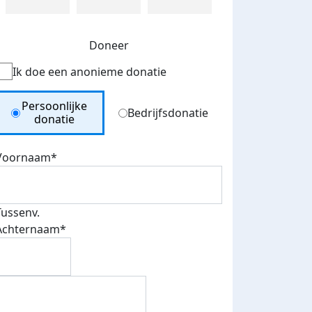
Doneer
Ik doe een anonieme donatie
Donation Type
Persoonlijke
Bedrijfsdonatie
donatie
Voornaam*
Tussenv.
Achternaam*