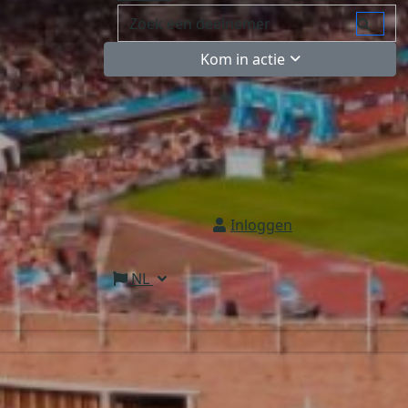
Kom in actie
Inloggen
NL