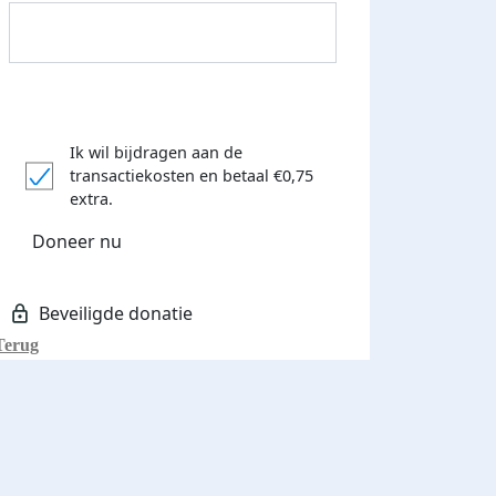
Ik wil bijdragen aan de
transactiekosten
en betaal €0,75
extra.
Donateurs bedankt
Doneer nu
Terug