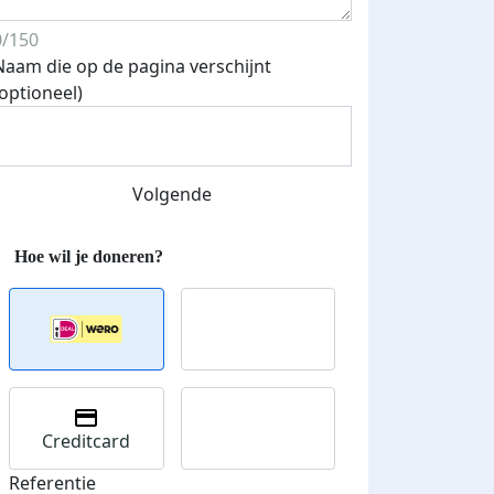
0/150
Naam die op de pagina verschijnt
(optioneel)
Streefbedrag verhoogd
Volgende
Creditcard
Referentie