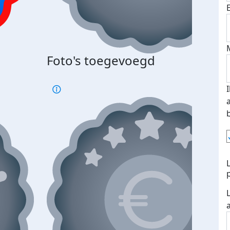
Foto's toegevoegd
€500
verd