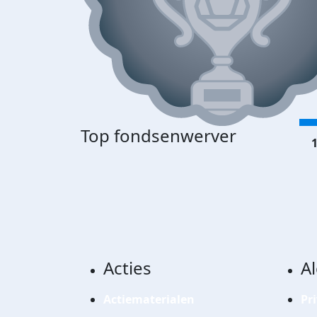
Top fondsenwerver
1
Acties
A
Actiematerialen
Pr