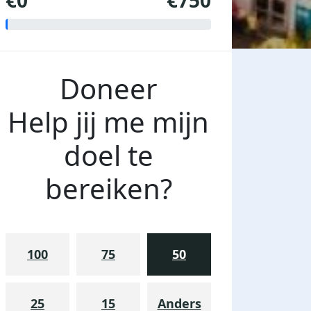
€0
€750
Doneer
Help jij me mijn
doel te
bereiken?
100
75
50
25
15
Anders