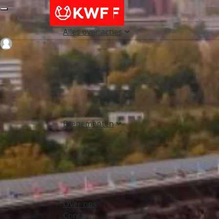
Alles over acties
Login
Evenementen
Over ons
Contact