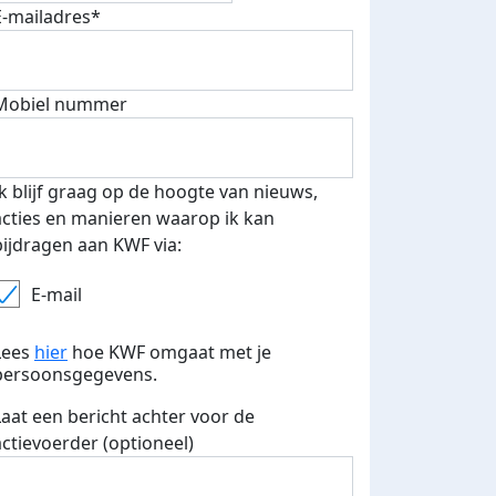
E-mailadres*
Mobiel nummer
 euro opgehaald: t-shirt
E-mails verstuurd
iend
Ik blijf graag op de hoogte van nieuws,
acties en manieren waarop ik kan
bijdragen aan KWF via:
E-mail
Lees
hier
hoe KWF omgaat met je
persoonsgegevens.
Laat een bericht achter voor de
actievoerder (optioneel)