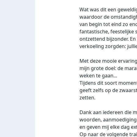
Wat was dit een geweldi
waardoor de omstandighe
van begin tot eind zo en
fantastische, feestelijke
ontzettend bijzonder. En
verkoeling zorgden: julli
Met deze mooie ervaring 
mijn grote doel: de mar
weken te gaan...
Tijdens dit soort moment
geeft zelfs op de zwaar
zetten.
Dank aan iedereen die mij
woorden, aanmoediginge
en geven mij elke dag ex
Op naar de volgende train