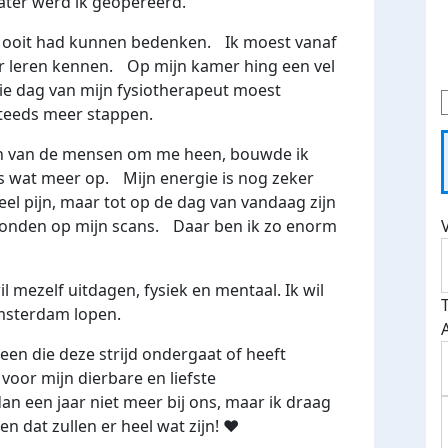
ater werd ik geopereerd.
 ooit had kunnen bedenken. Ik moest vanaf
r leren kennen. Op mijn kamer hing een vel
die dag van mijn fysiotherapeut moest
 steeds meer stappen.
un van de mensen om me heen, bouwde ik
ds wat meer op. Mijn energie is nog zeker
veel pijn, maar tot op de dag van vandaag zijn
vonden op mijn scans. Daar ben ik zo enorm
wil mezelf uitdagen, fysiek en mentaal. Ik wil
msterdam lopen.
een die deze strijd ondergaat of heeft
oor mijn dierbare en liefste
dan een jaar niet meer bij ons, maar ik draag
 en dat zullen er heel wat zijn! ❤️