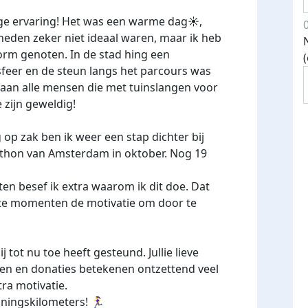
ge ervaring! Het was een warme dag☀️,
den zeker niet ideaal waren, maar ik heb
orm genoten. In de stad hing een
 sfeer en de steun langs het parcours was
 aan alle mensen die met tuinslangen voor
e zijn geweldig!
op zak ben ik weer een stap dichter bij
athon van Amsterdam in oktober. Nog 19
en besef ik extra waarom ik dit doe. Dat
ste momenten de motivatie om door te
 tot nu toe heeft gesteund. Jullie lieve
n en donaties betekenen ontzettend veel
tra motivatie.
ingskilometers! 🏃‍♀️