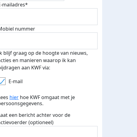
E-mailadres*
Mobiel nummer
Ik blijf graag op de hoogte van nieuws,
acties en manieren waarop ik kan
bijdragen aan KWF via:
E-mail
Lees
hier
hoe KWF omgaat met je
persoonsgegevens.
Wow!
Laat een bericht achter voor de
zondag 21 december 2025
actievoerder (optioneel)
Meer dan €1500 in 48 uur… ik ben er gewoon een beetje 