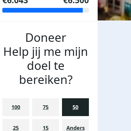
€6.043
€6.500
Doneer
Help jij me mijn
doel te
bereiken?
100
75
50
25
15
Anders