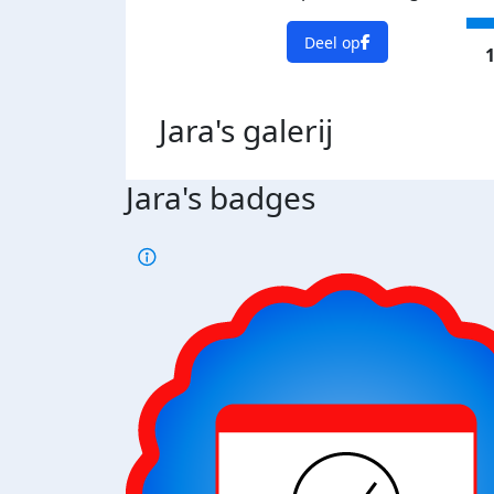
Deel op
1
Jara's
galerij
Jara's badges