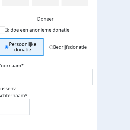
Doneer
Ik doe een anonieme donatie
Donation Type
Persoonlijke
Bedrijfsdonatie
donatie
Voornaam*
Tussenv.
Achternaam*