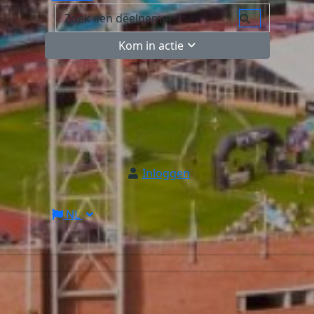
Kom in actie
Inloggen
NL