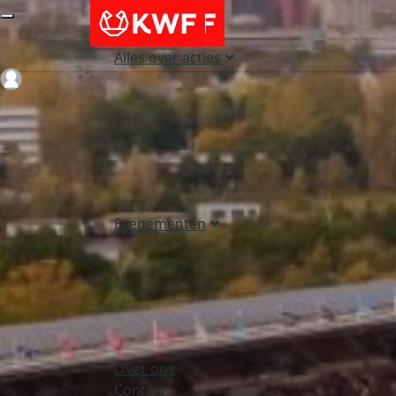
Alles over acties
Login
Evenementen
Over ons
Contact