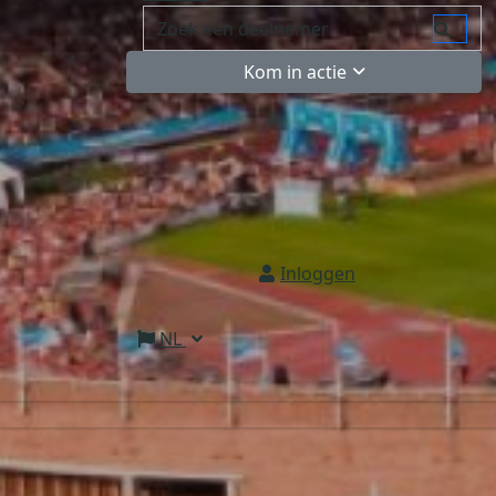
Kom in actie
Inloggen
NL