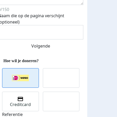
van!
Ik ben onwijs trots op dit bedrag. De steun, alle lieve wo
0/150
donaties, het betekent echt heel veel voor mij.
Naam die op de pagina verschijnt
(optioneel)
Uit het diepste van mijn hart: dankjulliewel!!
Deel op
Volgende
Creditcard
Referentie