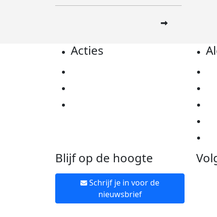
Acties
A
Actiematerialen
Pr
Evenementen
Co
Kom in actie
Al
Ov
Ne
Blijf op de hoogte
Vol
Schrijf je in voor de
nieuwsbrief