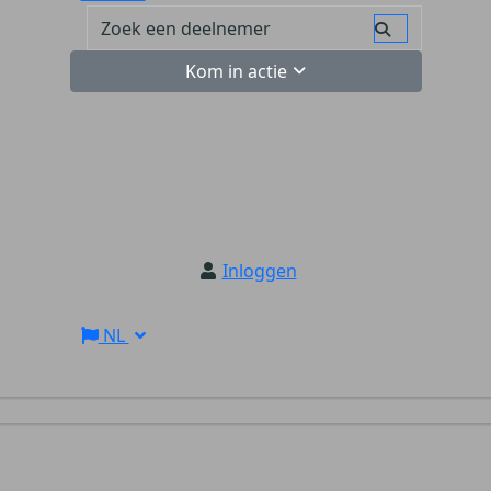
Kom in actie
Inloggen
NL