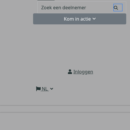
Kom in actie
Inloggen
NL