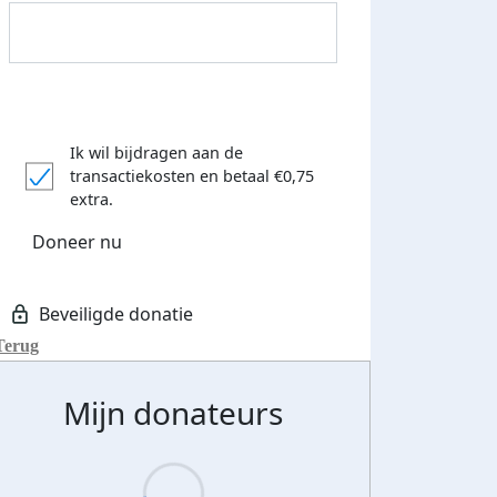
Ik wil bijdragen aan de
transactiekosten
en betaal €0,75
extra.
Streefbedrag verhoogd
Doneer nu
Terug
Mijn donateurs