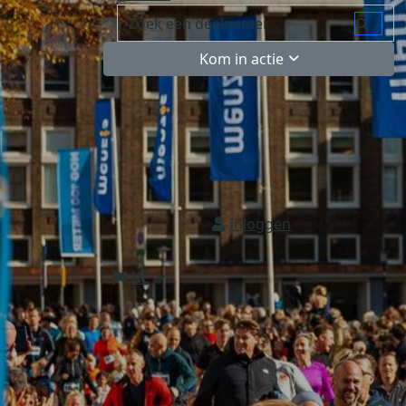
Kom in actie
Inloggen
NL