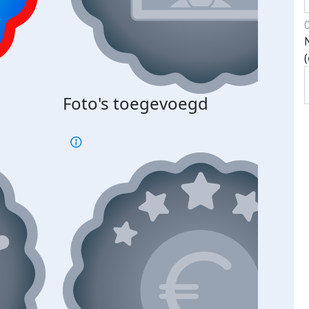
Bij 
Foto's toegevoegd
je je