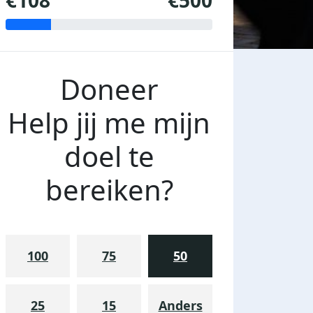
€108
€500
Doneer
Help jij me mijn
doel te
bereiken?
100
75
50
25
15
Anders