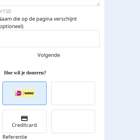
0/150
Naam die op de pagina verschijnt
(optioneel)
500 euro aan donaties ontvang
E-mails verstuurd
 speciale KWF t-shirt!
Volgende
Creditcard
Referentie