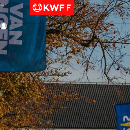
Alles over acties
Login
Evenementen
Over ons
Contact