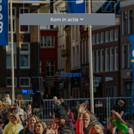
Kom in actie
Inloggen
NL