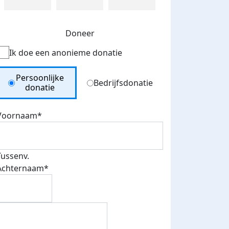
Doneer
Ik doe een anonieme donatie
Donation Type
Persoonlijke
Bedrijfsdonatie
donatie
Voornaam*
Tussenv.
Achternaam*