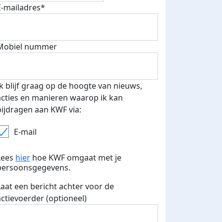
E-mailadres*
Mobiel nummer
Ik blijf graag op de hoogte van nieuws,
acties en manieren waarop ik kan
bijdragen aan KWF via:
E-mail
Lees
hier
hoe KWF omgaat met je
persoonsgegevens.
Laat een bericht achter voor de
actievoerder (optioneel)