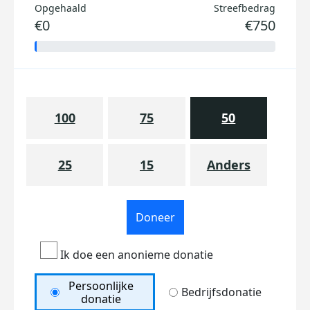
Opgehaald
Streefbedrag
€0
€750
100
75
50
25
15
Anders
Doneer
Ik doe een anonieme donatie
Persoonlijke
Bedrijfsdonatie
donatie