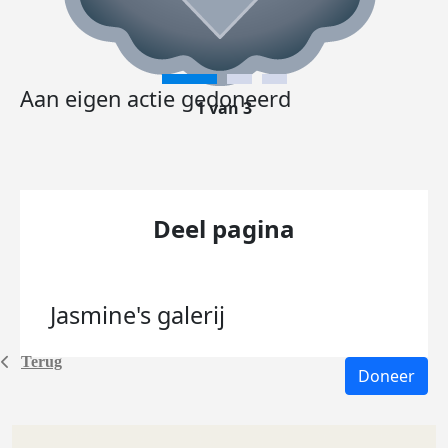
Aan eigen actie gedoneerd
1 van 3
Deel pagina
Jasmine's
galerij
Terug
Doneer