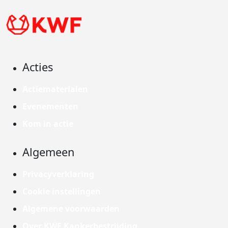
Acties
Actiematerialen
Evenementen
Kom in actie
Algemeen
Privacyverklaring
Cookie instellingen
Algemene voorwaarden
Over KWF Kankerbestrijding