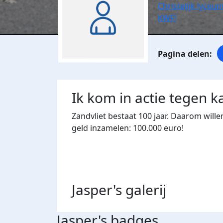
Christelijk lyceum
KWF!
Ik kom in actie tegen k
Zandvliet bestaat 100 jaar. Daarom wille
geld inzamelen: 100.000 euro!
Jasper's
galerij
Jasper's badges