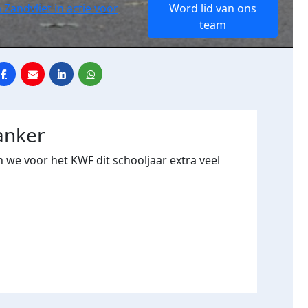
 Zandvliet in actie voor
Word lid van ons
team
anker
n we voor het KWF dit schooljaar extra veel