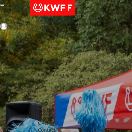
Alles over acties
Login
Evenementen
Over ons
Contact