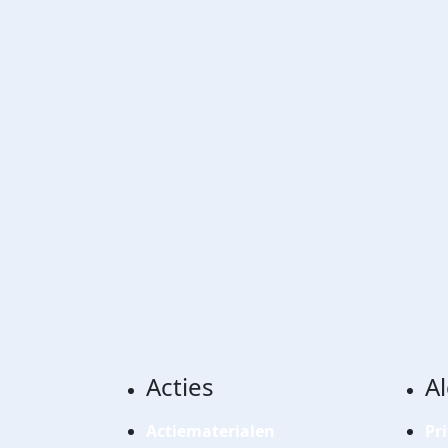
Acties
A
Actiematerialen
Pr