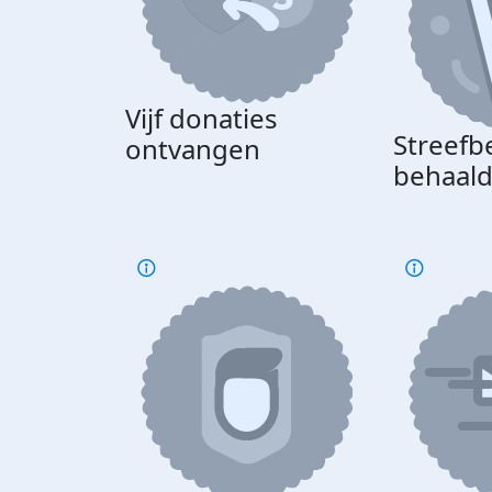
Vijf donaties
Streefb
ontvangen
behaal