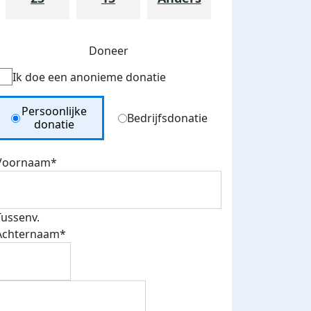
Doneer
Ik doe een anonieme donatie
Donation Type
Persoonlijke
Bedrijfsdonatie
donatie
Voornaam*
teurs
nkt
Tussenv.
Achternaam*