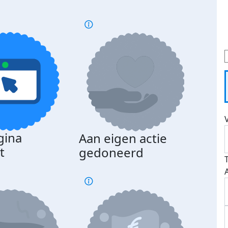
gina
Aan eigen actie
Dona
t
gedoneerd
beda