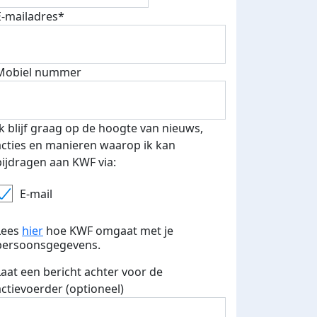
E-mailadres*
Mobiel nummer
Ik blijf graag op de hoogte van nieuws,
acties en manieren waarop ik kan
bijdragen aan KWF via:
E-mail
Lees
hier
hoe KWF omgaat met je
persoonsgegevens.
Laat een bericht achter voor de
actievoerder (optioneel)