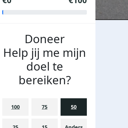
€0
€100
Doneer
Help jij me mijn
doel te
bereiken?
100
75
50
25
15
Anders