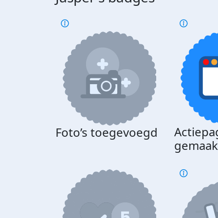
Actiepa
Foto’s toegevoegd
gemaak