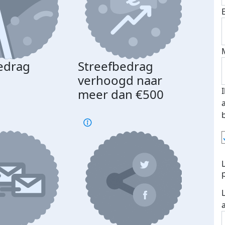
edrag
Streefbedrag
d
verhoogd naar
meer dan €500