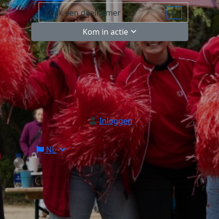
Kom in actie
Inloggen
NL