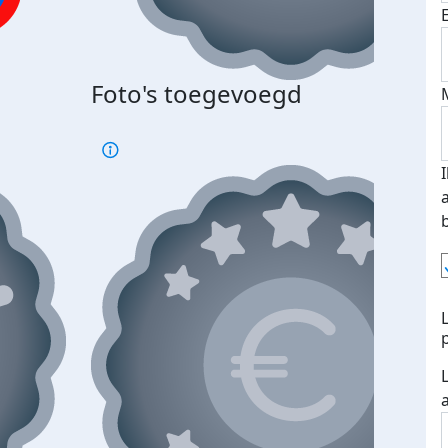
Bij 
Foto's toegevoegd
je je