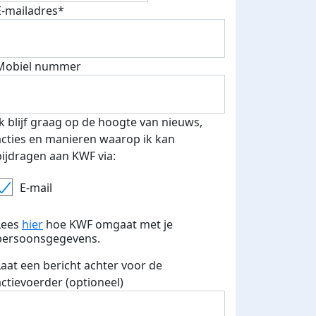
E-mailadres*
500 euro aan donaties ontvang
E-mails verstuurd
 speciale KWF t-shirt!
Mobiel nummer
Ik blijf graag op de hoogte van nieuws,
acties en manieren waarop ik kan
bijdragen aan KWF via:
E-mail
Lees
hier
hoe KWF omgaat met je
persoonsgegevens.
Laat een bericht achter voor de
actievoerder (optioneel)