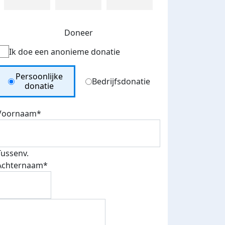
Doneer
Ik doe een anonieme donatie
Donation Type
Persoonlijke
Bedrijfsdonatie
donatie
Voornaam*
Tussenv.
Achternaam*