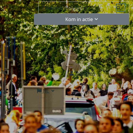
Kom in actie
Inloggen
NL