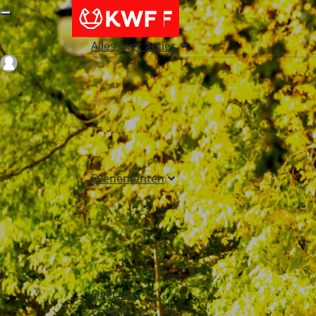
Alles over acties
Login
Evenementen
Over ons
Contact