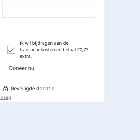
Ik wil bijdragen aan de
transactiekosten
en betaal €0,75
Donateurs bedankt
extra.
Doneer nu
Terug