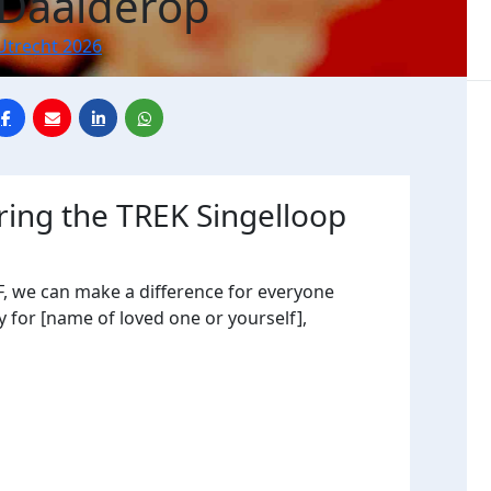
 Daalderop
Utrecht 2026
ring the TREK Singelloop
, we can make a difference for everyone
y for [name of loved one or yourself],