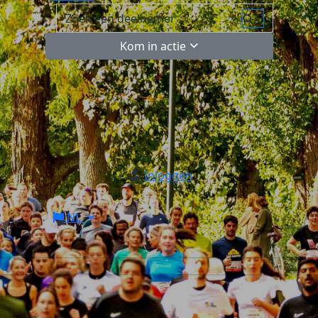
Kom in actie
Inloggen
NL