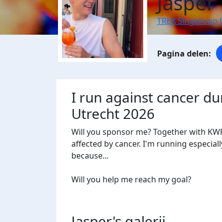
Jasper
TREK Singelloop 
I run against cancer du
Utrecht 2026
Will you sponsor me? Together with KWF
affected by cancer. I'm running especiall
because...
Will you help me reach my goal?
Jasper's
galerij