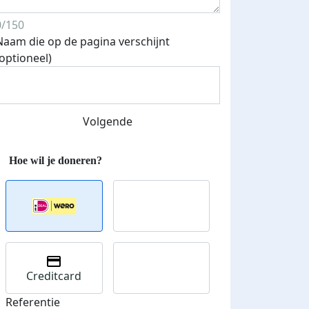
0/150
Naam die op de pagina verschijnt
(optioneel)
Streefbedrag verhoogd
Volgende
Creditcard
Referentie