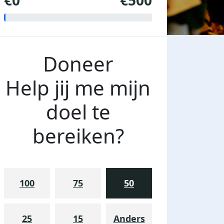
€0
€500
Doneer
Help jij me mijn
doel te
bereiken?
100
75
50
25
15
Anders