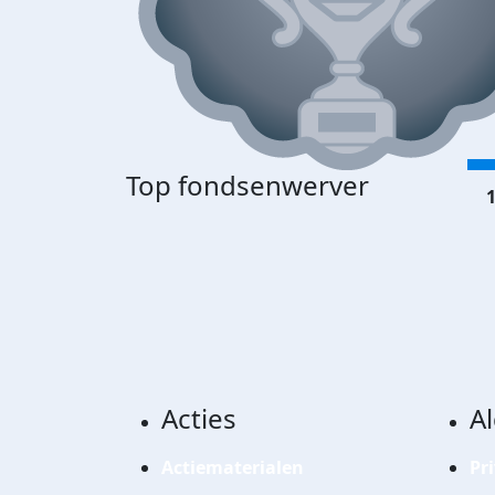
Top fondsenwerver
1
Acties
A
Actiematerialen
Pr