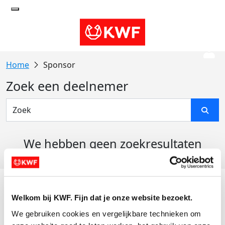
Sponsor
Zoek een deelnemer
We hebben geen zoekresultaten
gevonden
Acties
Welkom bij KWF. Fijn dat je onze website bezoekt.
Actiematerialen
We gebruiken cookies en vergelijkbare technieken om 
Evenementen